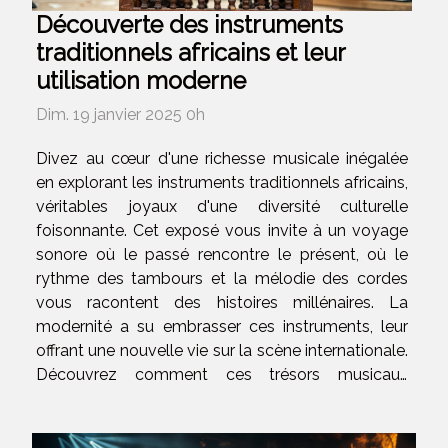
Découverte des instruments
traditionnels africains et leur
utilisation moderne
Dim. 19 janvier 2025 0h
Divez au cœur d'une richesse musicale inégalée
en explorant les instruments traditionnels africains,
véritables joyaux d'une diversité culturelle
foisonnante. Cet exposé vous invite à un voyage
sonore où le passé rencontre le présent, où le
rythme des tambours et la mélodie des cordes
vous racontent des histoires millénaires. La
modernité a su embrasser ces instruments, leur
offrant une nouvelle vie sur la scène internationale.
Découvrez comment ces trésors musicaux
continuent d'enchanter, d'innover et de s'entrelacer
avec des genres contemporains pour créer des
sonorités uniques et...