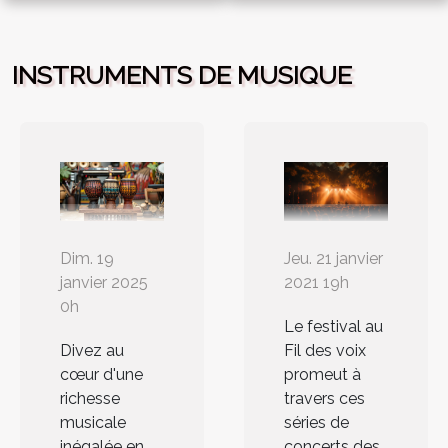
musique
platine vinyle
classique
vintage
INSTRUMENTS DE MUSIQUE
Jeu. 21 janvier
Dim. 19
2021 19h
janvier 2025
0h
Le festival au
Fil des voix
Divez au
promeut à
cœur d'une
travers ces
richesse
séries de
musicale
concerts des
inégalée en