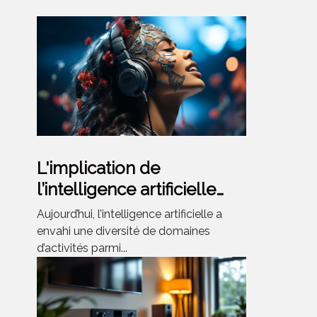
L'implication de
l’intelligence artificielle
dans la production des
Aujourd’hui, l’intelligence artificielle a
chansons
envahi une diversité de domaines
d’activités parmi...