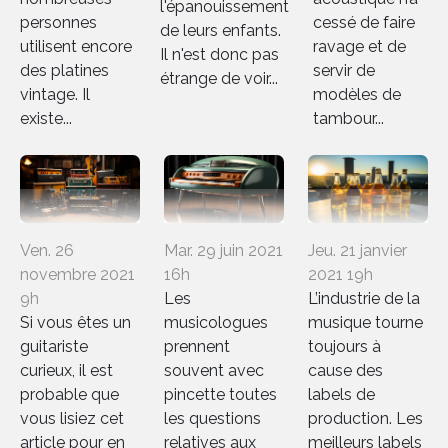
l'épanouissement
personnes
cessé de faire
de leurs enfants.
utilisent encore
ravage et de
Il n'est donc pas
des platines
servir de
étrange de voir...
vintage. Il
modèles de
existe...
tambour...
Ven. 26
Mar. 29 juin 2021
Jeu. 21 janvier
novembre 2021
16h
2021 19h
9h
Les
L’industrie de la
Si vous êtes un
musicologues
musique tourne
guitariste
prennent
toujours à
curieux, il est
souvent avec
cause des
probable que
pincette toutes
labels de
vous lisiez cet
les questions
production. Les
article pour en
relatives aux
meilleurs labels