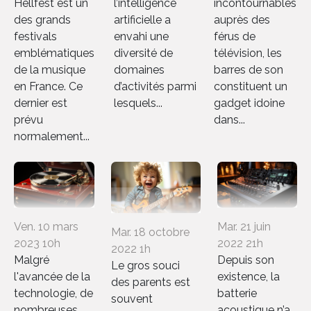
Hellfest est un
l’intelligence
incontournables
des grands
artificielle a
auprès des
festivals
envahi une
férus de
emblématiques
diversité de
télévision, les
de la musique
domaines
barres de son
en France. Ce
d’activités parmi
constituent un
dernier est
lesquels...
gadget idoine
prévu
dans...
normalement...
Ven. 10 mars
Mar. 21 juin
Mar. 18 octobre
2023 10h
2022 21h
2022 1h
Malgré
Depuis son
Le gros souci
l'avancée de la
existence, la
des parents est
technologie, de
batterie
souvent
nombreuses
acoustique n’a