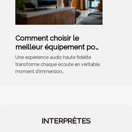
Comment choisir le
meilleur équipement pour
une expérience audio
Une expérience audio haute fidélité
haute fidélité?
transforme chaque écoute en véritable
moment d'immersion...
INTERPRÈTES